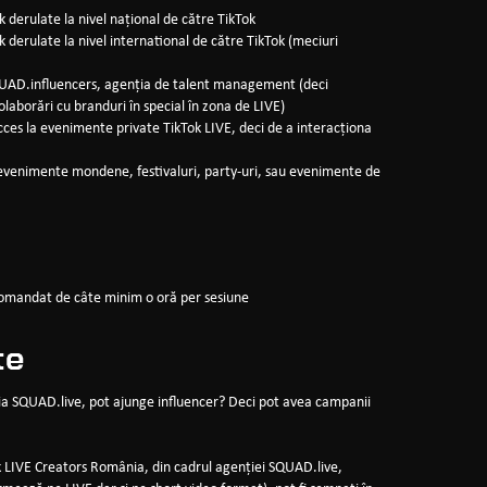
ok derulate la nivel național de către TikTok
ok derulate la nivel international de către TikTok (meciuri
 SQUAD.influencers, agenția de talent management (deci
colaborări cu branduri în special în zona de LIVE)
acces la evenimente private TikTok LIVE, deci de a interacționa
a evenimente mondene, festivaluri, party-uri, sau evenimente de
recomandat de câte minim o oră per sesiune
te
ia SQUAD.live, pot ajunge influencer? Deci pot avea campanii
k LIVE Creators România, din cadrul agenției SQUAD.live,