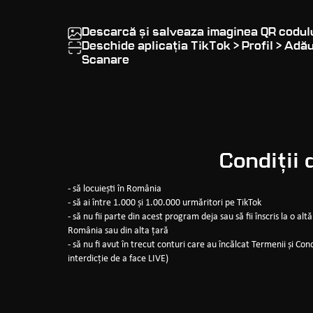
Descarcă și salveaza imaginea QR codulu
Deschide aplicația TikTok > Profil > Adău
Scanare
Condiții 
- să locuiești în România
- să ai între 1.000 și 1.00.000 urmăritori pe TikTok
- să nu fii parte din acest program deja sau să fii înscris la o 
România sau din alta țară
- să nu fi avut în trecut conturi care au încălcat Termenii și Condi
interdicție de a face LIVE)