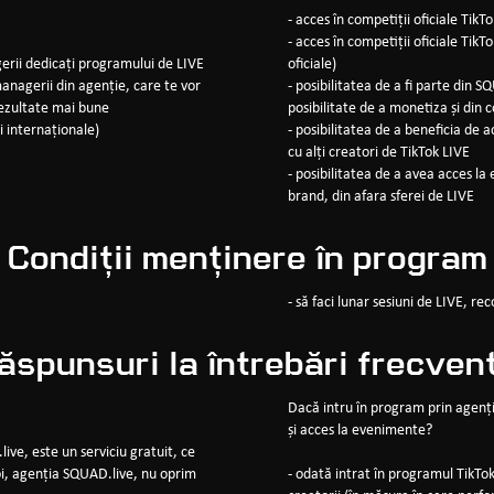
- acces în competiții oficiale TikT
- acces în competiții oficiale TikT
gerii dedicați programului de LIVE
oficiale)
managerii din agenție, care te vor
- posibilitatea de a fi parte din
rezultate mai bune
posibilitate de a monetiza și din 
i internaționale)
- posibilitatea de a beneficia de 
cu alți creatori de TikTok LIVE
- posibilitatea de a avea acces l
brand, din afara sferei de LIVE
Condiții menținere în program
- să faci lunar sesiuni de LIVE, 
ăspunsuri la întrebări frecven
Dacă intru în program prin agenț
și acces la evenimente?
ive, este un serviciu gratuit, ce
noi, agenția SQUAD.live, nu oprim
- odată intrat în programul TikTo