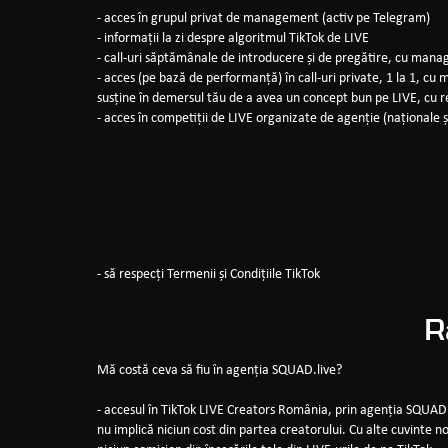
- acces în grupul privat de management (activ pe Telegram)
- informații la zi despre algoritmul TikTok de LIVE
- call-uri săptămânale de introducere și de pregătire, cu mana
- acces (pe bază de performanță) în call-uri private, 1 la 1, cu 
susține în demersul tău de a avea un concept bun pe LIVE, cu 
- acces în competiții de LIVE organizate de agenție (naționale ș
- să respecți Termenii și Condițiile TikTok
R
Mă costă ceva să fiu în agenția SQUAD.live?
- accesul în TikTok LIVE Creators România, prin agenția SQUAD.l
nu implică niciun cost din partea creatorului. Cu alte cuvinte 