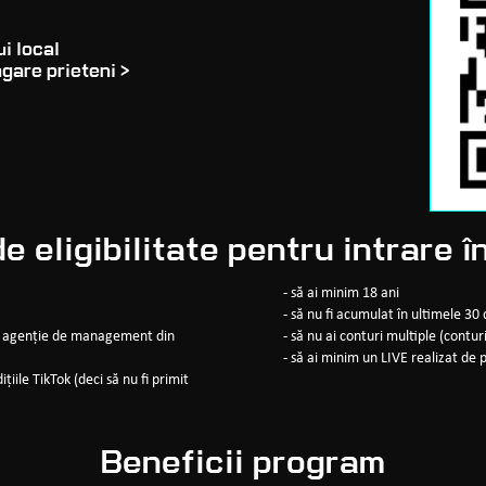
i local
gare prieteni >
de eligibilitate pentru intrare 
- să ai minim 18 ani
- să nu fi acumulat în ultimele 3
altă agenție de management din
- să nu ai conturi multiple (cont
- să ai minim un LIVE realizat de 
țiile TikTok (deci să nu fi primit
Beneficii program